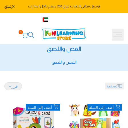
خطي
توصيل مجاني للطبات فوق 200 درهم داخل الامارات
إغلاق
لى
لمحتوى
971582478666+
AED
العربية
0
لقص
القص واللصق
اللصق
القص واللصق
تصفية
فرز
أضف
أضف
أضف إلى السلة
أضف إلى السلة
إلى
إلى
قائمة
قائمة
الرغبات
الرغبات