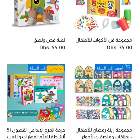
مجموعة فن الأكواب للأطفال
لعبة قص ولصق
سعر
Dhs. 35.00
سعر
Dhs. 55.00
التخفيض
التخفيض
أضف
أضف
أضف إلى السلة
أضف إلى السلة
مخفض
إلى
إلى
قائمة
قائمة
الرغبات
الرغبات
مجموعة زينة رمضان للأطفال
حزمة المرح الإبداعي القصوى | 5
- بطاقات وملصقات لأجواء
أنشطة لتعلّم المهارات واللعب