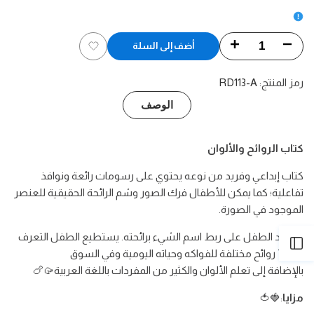
الوحدة
تقليل
زيادة
أضف إلى السلة
أضف
الكمية
الكمية
رمز المنتج:
RD113-A
إلى
لـ
لـ
الوصف
قائمة
تلمس
تلمس
الرغبات
كتاب الروائح والألوان
وشم
وشم
كتاب إبداعي وفريد من نوعه يحتوي على رسومات رائعة ونوافذ
وتعرف
وتعرف
تفاعلية؛ كما يمكن للأطفال فرك الصور وشم الرائحة الحقيقية للعنصر
-
-
الموجود في الصورة.
في
في
يساعد الطفل على ربط اسم الشيء برائحته. يستطيع الطفل التعرف
فتح
على 7 روائح مختلفة للفواكه وحياته اليومية وفي السوق
السوق:
السوق:
بالإضافة إلى تعلم الألوان والكثير من المفردات باللغة العربية🥠🍗
الشريط
كتاب
كتاب
مزايا
:🍓🍅
الروائح
الروائح
الجانبي