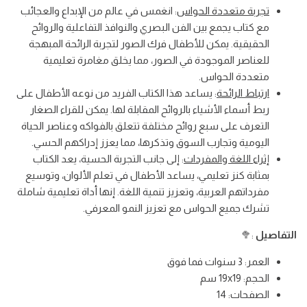
تجربة متعددة الحواس
: انغمس في عالم من الإبداع والعجائب
والألوان
والألوان
مع كتاب يجمع بين الفن البصري والنوافذ التفاعلية والروائح
الحقيقية. يمكن للأطفال فرك الصور لتجربة الرائحة المبهجة
للعناصر الموجودة في الصور، مما يخلق مغامرة تعليمية
متعددة الحواس.
ارتباط الرائحة
: يساعد هذا الكتاب الفريد من نوعه الأطفال على
ربط أسماء الأشياء بالروائح المقابلة لها. يمكن للقراء الصغار
التعرف على سبع روائح مختلفة تتعلق بالفواكه وعناصر الحياة
اليومية وتجارب السوق وتذكرها، مما يعزز إدراكهم الحسي.
إثراء اللغة والمفردات
: إلى جانب التجربة الحسية، يعد الكتاب
بمثابة كنز تعليمي، يساعد الأطفال في تعلم الألوان، وتوسيع
مفرداتهم العربية، وتعزيز تنمية اللغة. إنها أداة تعليمية شاملة
تشرك جميع الحواس مع تعزيز النمو المعرفي.
التفاصيل
:🥦
العمر: 3 سنوات فما فوق
الحجم: 19x19 سم
الصفحات: 14