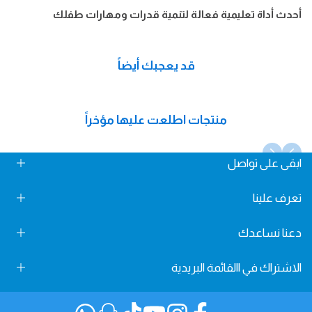
أحدث أداة تعليمية فعالة لتنمية قدرات ومهارات طفلك
قد يعجبك أيضاً
منتجات اطلعت عليها مؤخراً
ابقى على تواصل
Fun Learning Store, Maliha Road, Sharjah, UAE
تعرف علينا
info@FunLearningStore.com
دعنا نساعدك
من نحن
+971 58 24 78 666
تواصل معنا
الاشتراك في االقائمة البريدية
سياسة الخصوصية
الشروط و الأحكام
اشترك في االقائمة البريدية لدينا واحصل على خصم 10٪ على أول
سياسة الشحن