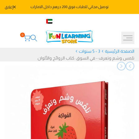
خطي
توصيل مجاني للطبات فوق 200 درهم داخل الامارات
إغلاق
لى
لمحتوى
971582478666+
AED
العربية
0
الصفحة الرئيسية
3 - 5 سنوات
تلمس وشم وتعرف - في السوق: كتاب الروائح والألوان