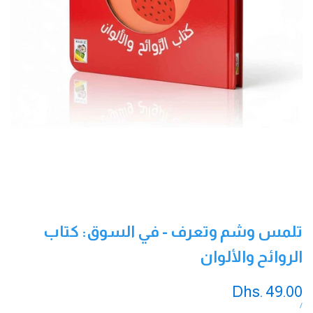
تلمس وشم وتعرف - في السوق: كتاب
الروائح والألوان
سعر
Dhs. 49.00
التخفيض
سعر
لكل
/