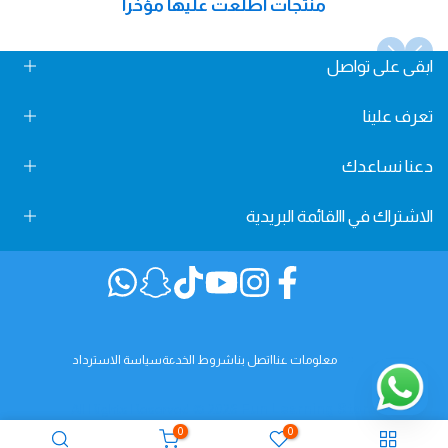
منتجات اطلعت عليها مؤخراً
ابقى على تواصل
Fun Learning Store, Maliha Road, Sharjah, UAE
تعرف علينا
info@FunLearningStore.com
دعنا نساعدك
من نحن
+971 58 24 78 666
تواصل معنا
الاشتراك في االقائمة البريدية
سياسة الخصوصية
الشروط و الأحكام
اشترك في االقائمة البريدية لدينا واحصل على خصم 10٪ على أول
سياسة الشحن
عملية شراء
فيسبوك
إنستغرام
يوتيوب
تيك
سناب
Translation
قم بالبيع في متجر Fun Learning
توك
شات
missing:
cial.links.whatsapp
سياسة الاسترداد
اشترك
معلومات عنا
اتصل بنا
شروط الخدمة
سياسة الاسترداد
All Rights Reserved © 2026
Fun Learning Store
0
0