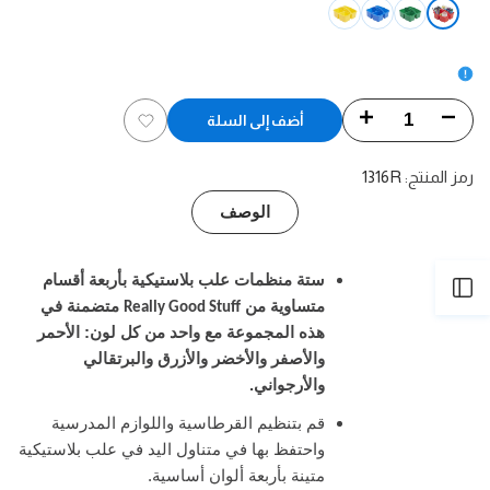
أحمر
الخيار
الخيار
أخضر
أزرق
الخيار
الخيار
أصفر
غير
غير
غير
غير
متوفر
متوفر
متوفر
متوفر
تقليل
زيادة
أضف إلى السلة
أضف
الكمية
الكمية
رمز المنتج:
1316R
إلى
لـ
لـ
الوصف
قائمة
منظم
منظم
الرغبات
ستة منظمات علب بلاستيكية بأربعة أقسام
القرطاسية
القرطاسية
فتح
متساوية من
متضمنة في
Really Good Stuff
هذه المجموعة مع واحد من كل لون: الأحمر
الشريط
والأصفر والأخضر والأزرق والبرتقالي
والأرجواني.
الجانبي
قم بتنظيم القرطاسية واللوازم المدرسية
واحتفظ بها في متناول اليد في علب بلاستيكية
متينة بأربعة ألوان أساسية.