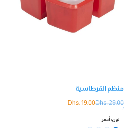
منظم القرطاسية
السعر
Dhs. 29.00
سعر
Dhs. 19.00
العادي
التخفيض
سعر
لكل
/
الوحدة
لون:
أحمر