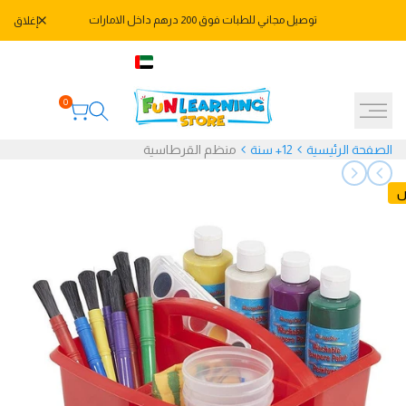
خطي
توصيل مجاني للطبات فوق 200 درهم داخل الامارات
إغلاق
لى
لمحتوى
971582478666+
AED
العربية
0
الصفحة الرئيسية
12+ سنة
منظم القرطاسية