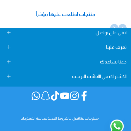
منتجات اطلعت عليها مؤخراً
ابقى على تواصل
Fun Learning Store, Maliha Road, Sharjah, UAE
تعرف علينا
info@FunLearningStore.com
دعنا نساعدك
من نحن
+971 58 24 78 666
تواصل معنا
الاشتراك في االقائمة البريدية
سياسة الخصوصية
الشروط و الأحكام
اشترك في االقائمة البريدية لدينا واحصل على خصم 10٪ على أول
سياسة الشحن
عملية شراء
فيسبوك
إنستغرام
يوتيوب
تيك
سناب
Translation
قم بالبيع في متجر Fun Learning
توك
شات
missing:
cial.links.whatsapp
سياسة الاسترداد
اشترك
معلومات عنا
اتصل بنا
شروط الخدمة
سياسة الاسترداد