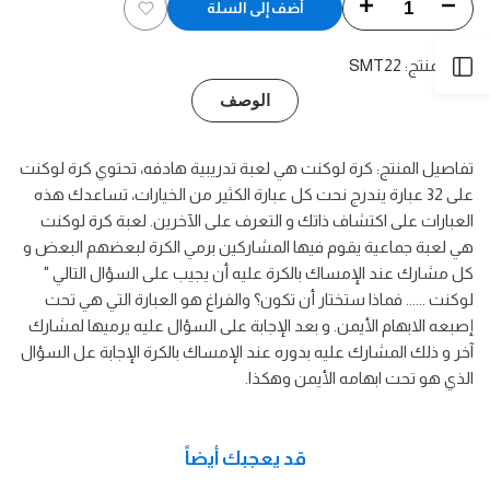
تقليل
زيادة
أضف إلى السلة
أضف
الكمية
الكمية
رمز المنتج:
SMT22
فتح
إلى
لـ
لـ
الوصف
قائمة
الشريط
كرة
كرة
الرغبات
تفاصيل المنتج: كرة لوكنت هي لعبة تدريبية هادفه، تحتوي كرة لوكنت
لو
لو
الجانبي
على 32 عبارة يندرج نحت كل عبارة الكثير من الخيارات، تساعدك هذه
كنت
كنت
العبارات على اكتشاف ذاتك و التعرف على الآخرين. لعبة كرة لوكنت
هي لعبة جماعية يقوم فيها المشاركين برمي الكرة لبعضهم البعض و
كل مشارك عند الإمساك بالكرة عليه أن يجيب على السؤال التالي "
لوكنت ...... فماذا ستختار أن تكون؟ والفراغ هو العبارة التي هي تحت
إصبعه الابهام الأيمن. و بعد الإجابة على السؤال عليه يرميها لمشارك
آخر و ذلك المشارك عليه بدوره عند الإمساك بالكرة الإجابة عل السؤال
الذي هو تحت ابهامه الأيمن وهكذا.
قد يعجبك أيضاً