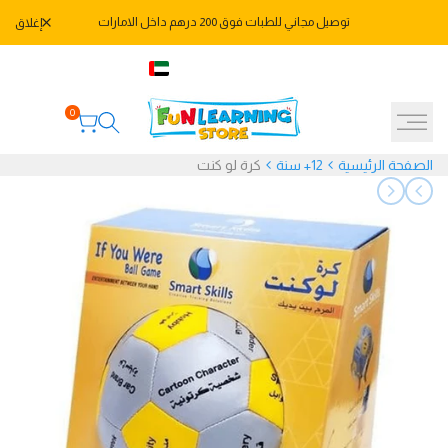
خطي
توصيل مجاني للطبات فوق 200 درهم داخل الامارات
إغلاق
لى
لمحتوى
971582478666+
AED
العربية
0
الصفحة الرئيسية
12+ سنة
كرة لو كنت