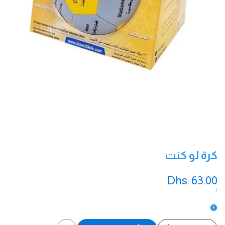
كرة لو كنت
سعر
Dhs. 63.00
التخفيض
سعر
لكل
/
الوحدة