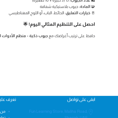
🛍
عدد الجيوب:
15 (5 كبيرة + 10 صغيرة)
🧩
المادة:
جيوب بلاستيكية شفافة
🚪
خيارات التعليق:
الحائط، الباب، أو اللوح المغناطيسي
احصل على التنظيم المثالي اليوم!
🌟
حافظ على ترتيب أغراضك مع
جيوب ذكية - منظم الأدوات ال
ابقى على تواصل
تعرف علين
Fun Learning Store, Maliha Road,
من 
Sharjah, UAE
توا