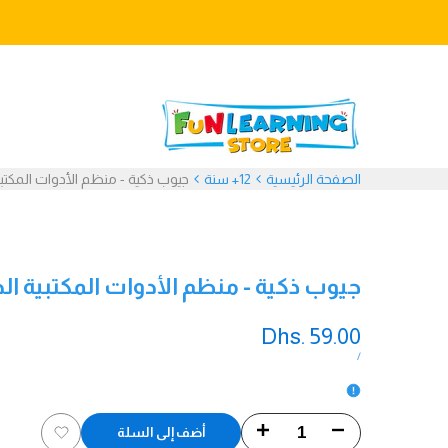
خطي
لى
لمحتوى
971582478666+
الصفحة الرئيسية
12+ سنة
جيوب ذكية - منظم الأدوات المكتبي
جيوب ذكية - منظم الأدوات المكتبية ال
سعر
Dhs. 59.00
التخفيض
سعر
لكل
/
الوحدة
تقليل
زيادة
أضف إلى السلة