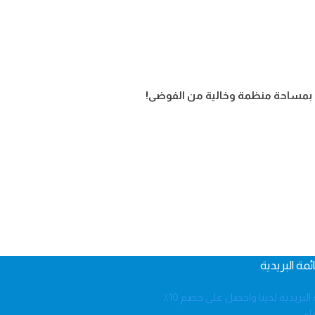
ع بمساحة منظمة وخالية من الفوضى!
ئمة البريدية
اشترك في االقائمة البريدية لدينا واحصل على خصم 10٪
اء