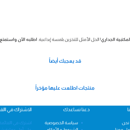
مكتبية الجداري
! الحل الأمثل للتخزين بلمسة إبداعية.
اطلبه الآن واستمت
قد يعجبك أيضاً
منتجات اطلعت عليها مؤخراً
ا
دعنا نساعدك
الاشتراك في االقا
نحن
سياسة الخصوصية
صل معنا
الشروط و الأحكام
على أول عملية شر