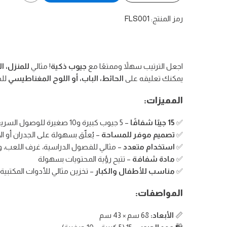
أضف
الكمية
الكمية
رمز المنتج:
FLS001
إلى
لـ
لـ
قائمة
جيوب
جيوب
الرغبات
اجعل الترتيب سهلاً وممتعًا مع
جيوب ذكية
! مثالي
للمنزل، ا
ذكية
ذكية
يمكنك تعليقه على
الحائط، الباب، أو اللوح المغناطيسي
للح
-
-
المميزات:
منظم
منظم
✅
15 جيبًا شفافًا
– 5 جيوب كبيرة و10 صغيرة للوصول السريع
الأدوات
الأدوات
✅
تصميم موفر للمساحة
– يُعلّق بسهولة على الجدران أو الأ
المكتبية
المكتبية
✅
استخدام متعدد
– مثالي للفصول الدراسية، غرف اللعب، و
✅
مادة شفافة
– تتيح رؤية المحتويات بسهولة
الجداري
الجداري
✅
مناسب للأطفال والكبار
– تخزين مثالي للأدوات المكتبية 
المواصفات:
📏
الأبعاد:
68 سم × 43 سم