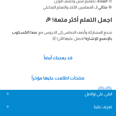
🎨
المادة:
تصميم متين وخفيف الوزن
🎯
مثالي لـ:
المعلمين، الآباء، والتعلم التفاعلي
اجعل التعلم أكثر متعة!
🎉
شجع المشاركة وأضف الحماس إلى الدروس مع
عصا التلسكوب
بالإصبع للإشارة!
احصل عليها الآن! 🛒
قد يعجبك أيضاً
منتجات اطلعت عليها مؤخراً
ابقى على تواصل
Fun Learning Store, Maliha Road, Sharjah, UAE
تعرف علينا