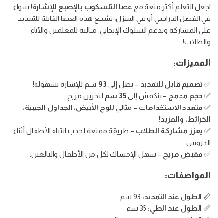
-
-
الشريط
اجعل التعلم أكثر متعة مع
عصا التلسكوب بالإصبع للإشارة!
سواء
في الفصل الدراسي أو في المنزل، تشجع هذه العصا القابلة للتمديد
مؤشر
مؤشر
على المشاركة وتدعم السلوك الإيجابي. مثالية للمعلمين والآباء
الجانبي
على
على
والطلاب!
شكل
شكل
المميزات:
يد
يد
✅
تصميم قابل للتمديد
– يصل إلى
93 سم
للإشارة بسهولة!
✅
حجم مدمج
– ينكمش إلى
35 سم
لتخزين مريح.
✅
متعدد الاستخدامات
– مثالي
للوح الأبيض، الجداول الجيبية،
الخرائط، والمزيد!
✅
يعزز مشاركة الطلاب
– طريقة ممتعة لجذب انتباه الأطفال أثناء
الدروس.
✅
مقبض مريح
– سهل الإمساك لكل من الأطفال والبالغين.
المواصفات:
📏
الطول عند التمديد:
93 سم
📏
الطول عند الطي:
35 سم