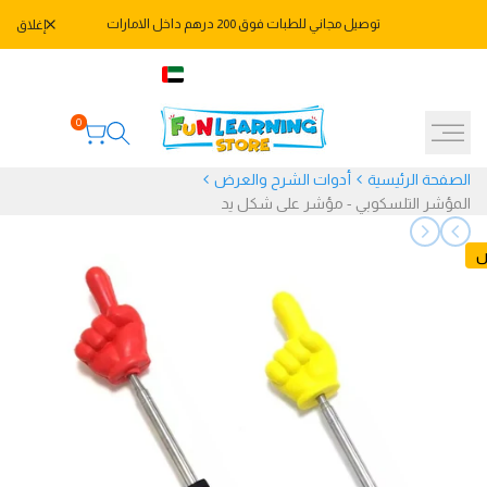
خطي
توصيل مجاني للطبات فوق 200 درهم داخل الامارات
إغلاق
لى
لمحتوى
971582478666+
AED
العربية
0
الصفحة الرئيسية
أدوات الشرح والعرض
المؤشر التلسكوبي - مؤشر على شكل يد