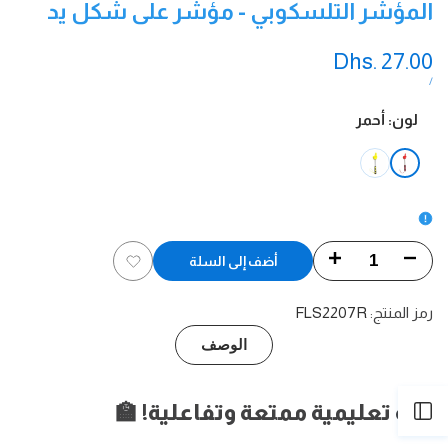
المؤشر التلسكوبي - مؤشر على شكل يد
سعر
Dhs. 27.00
التخفيض
سعر
لكل
/
الوحدة
لون:
أحمر
أحمر
الخيار
الخيار
أصفر
غير
غير
متوفر
متوفر
تقليل
زيادة
أضف إلى السلة
أضف
الكمية
الكمية
رمز المنتج:
FLS2207R
إلى
لـ
لـ
الوصف
قائمة
المؤشر
المؤشر
الرغبات
أداة تعليمية ممتعة وتفاعلية!
🏫
فتح
التلسكوبي
التلسكوبي